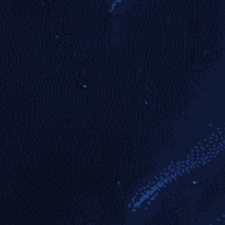
梅西状态回暖五月精彩表现
助力世界杯期待再创辉煌