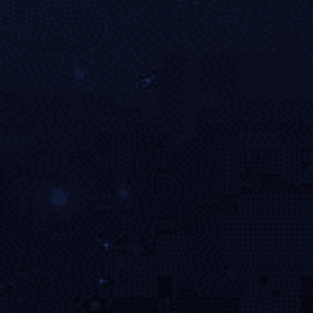
洛伦蒂诺欲今
加克波回应日本绝平事件
尚帕尼透
强调换人
预案认为
2026-07-14
2026-06
联系我们
襄阳市樊城区长虹路49号
support@pascuccivannucci.com
华
足