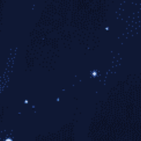
2、球队配合默契提升
除了个人状态外，梅西与队友之间的配合也是其
各个位置间的磨合愈发紧密，使得球队整体运作
西与其他攻击手之间形成了一种默契，使得进攻
另外，在团队战术上，教练组针对每场比赛制定
的优势。在这样的体系下，他既可以担任进攻核
队提供支持。这种灵活性增强了团队凝聚力，也
此外，年轻球员们也逐渐适应并融入这样一个快
成长和进步，作为老大哥的梅西自然会感到欣慰
团队协作向前发展。
3、心理素质显著提升
心理素质对于任何一名运动员来说都是至关重要