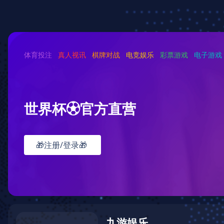
立即注册
开云app在线体育官
体育数据平台
开云APP在线体育官网 OFFICIAL WEBSITE
自2022年创立以来，
开云app在线体育官网
致力
超、欧洲杯、LPL在内的热门赛事直播与数据服