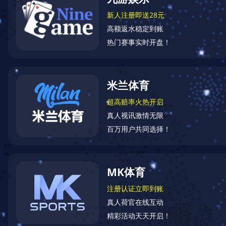
立即下载开云app在线体育官网APP
首页
/
体育新闻
/ 正文