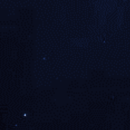
热门推荐
李刚仁欲加盟马竞巴黎或
纳达尔回应
以3000万
传闻称这
2026-07-03
2026-07-09