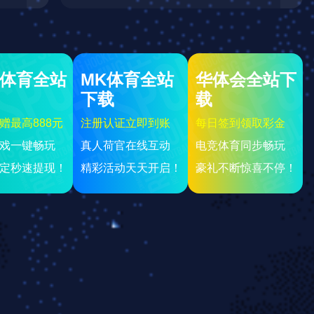
力；最后，结合当今足球的发展趋势，对年
阐述，我们可以更全面地理解维尼修斯创下
挑战。
展历程
级新星，他们各自拥有独特的成长背景与职
人的足球天赋。2017年，他以青少年身份
佩则是在法国大排档中长大，从小便受到家
黎圣日耳曼，成为全球最炙手可热的新星之
处球队和联赛环境却截然不同。维尼修斯在
断成长。而姆巴佩由于加盟豪门球队，其比
。这种差异化的发展路径使得他们在技术风