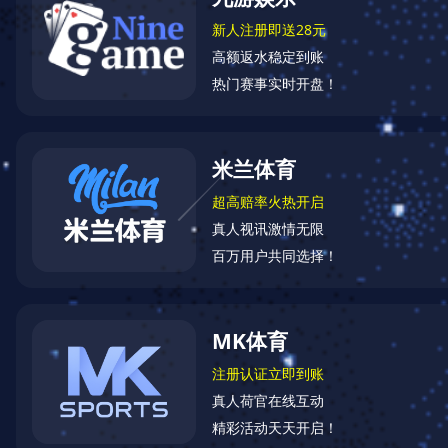
立即下载开云app在线体育官网APP
首页
/
体育新闻
/ 正文