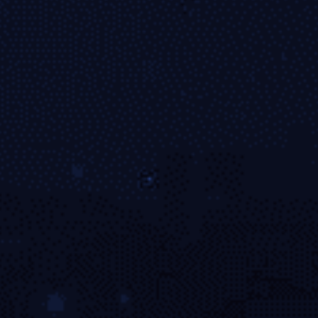
竞选皇马主席
阿杰伊米切尔次轮表现起
梅西世界
伏今日对
并列历史
2026-06-27
2026-07