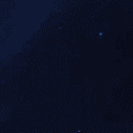
综上所述，通过对“维尼修斯以25岁零248天打
进行深入分析，可以看出其背后的多重意义。这
动员逐渐崭露头角，引领潮流，并重新定义成功
契机，让我们相信，只要坚持努力，就能突破所
No obstante,这一事件还提醒我们关注青少
有这样，我们才能确保未来足坛源源不断地涌现
动增光添彩，共同迎接更加美好的明天！